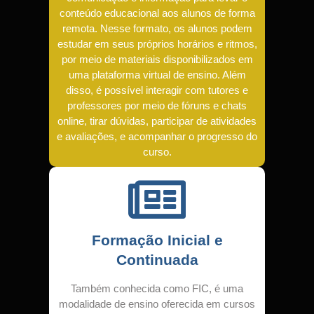
conteúdo educacional aos alunos de forma
remota. Nesse formato, os alunos podem
estudar em seus próprios horários e ritmos,
por meio de materiais disponibilizados em
uma plataforma virtual de ensino. Além
disso, é possível interagir com tutores e
professores por meio de fóruns e chats
online, tirar dúvidas, participar de atividades
e avaliações, e acompanhar o progresso do
curso.
Formação Inicial e
Continuada
Também conhecida como FIC, é uma
modalidade de ensino oferecida em cursos