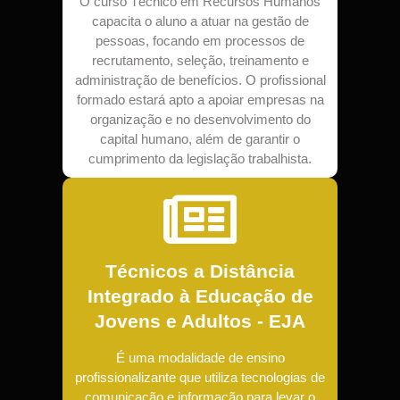
O curso Técnico em Recursos Humanos
capacita o aluno a atuar na gestão de
pessoas, focando em processos de
recrutamento, seleção, treinamento e
administração de benefícios. O profissional
formado estará apto a apoiar empresas na
organização e no desenvolvimento do
capital humano, além de garantir o
cumprimento da legislação trabalhista.
Técnicos a Distância
Integrado à Educação de
Jovens e Adultos - EJA
É uma modalidade de ensino
profissionalizante que utiliza tecnologias de
comunicação e informação para levar o